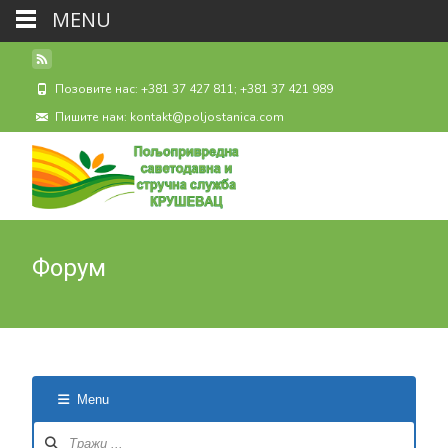
MENU
Позовите нас: +381 37 427 811; +381 37 421 989
Пишите нам: kontakt@poljostanica.com
Форум
Menu
Forum