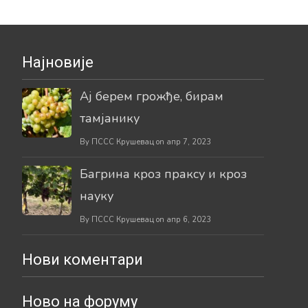
Најновије
Ај берем грожђе, бирам
тамјанику
By ПССС Крушевац on апр 7, 2023
Багрина кроз праксу и кроз
науку
By ПССС Крушевац on апр 6, 2023
Нови коментари
Ново на форуму