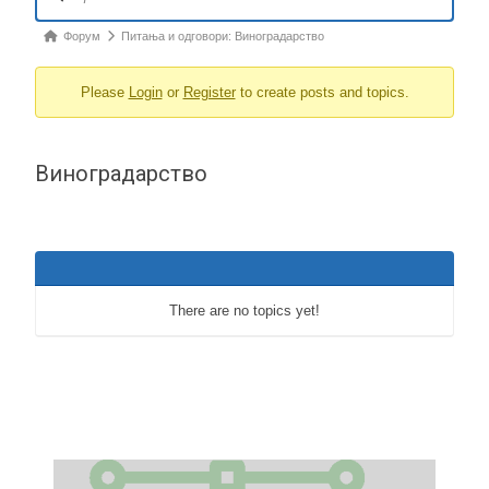
Navigation
Forum
Форум
Питања и одговори: Виноградарство
breadcrumbs
Please
Login
or
Register
to create posts and topics.
-
You
are
Виноградарство
here:
There are no topics yet!