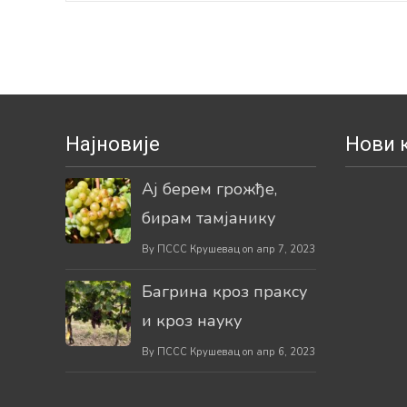
Најновије
Нови 
Ај берем грожђе,
бирам тамјанику
By ПССС Крушевац on апр 7, 2023
Багрина кроз праксу
и кроз науку
By ПССС Крушевац on апр 6, 2023