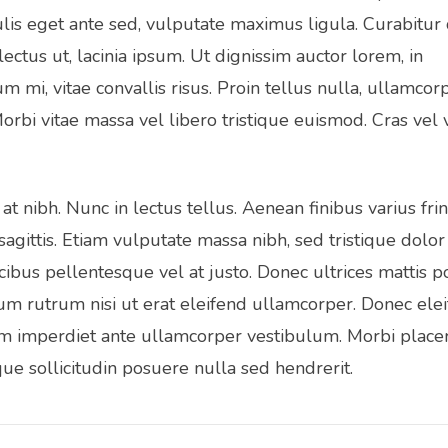
culis eget ante sed, vulputate maximus ligula. Curabitur
ectus ut, lacinia ipsum. Ut dignissim auctor lorem, in
mi, vitae convallis risus. Proin tellus nulla, ullamcorp
rbi vitae massa vel libero tristique euismod. Cras vel 
 nibh. Nunc in lectus tellus. Aenean finibus varius fring
sagittis. Etiam vulputate massa nibh, sed tristique dolor
ibus pellentesque vel at justo. Donec ultrices mattis p
lum rutrum nisi ut erat eleifend ullamcorper. Donec elei
ssim imperdiet ante ullamcorper vestibulum. Morbi placer
ue sollicitudin posuere nulla sed hendrerit.