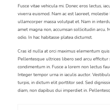
Fusce vitae vehicula mi. Donec eros lectus, ia
viverra euismod. Nam ac est laoreet, molestie l
ullamcorper massa volutpat et. Nam in interdum 
amet magna non, accumsan sollicitudin arcu. Mo
odio. In hac habitasse platea dictumst.
Cras id nulla at orci maximus elementum quis at
Pellentesque ultrices libero sed arcu efficitur 
condimentum in. Fusce a lorem non lectus fauc
Integer tempor urna in iaculis auctor. Vestibu
turpis, in dictum elit porttitor sed. Sed digni
diam, non dapibus dui imperdiet in. Pellentesq