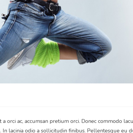
dit a orci ac, accumsan pretium orci. Donec commodo lac
 In lacinia odio a sollicitudin finibus. Pellentesque eu du