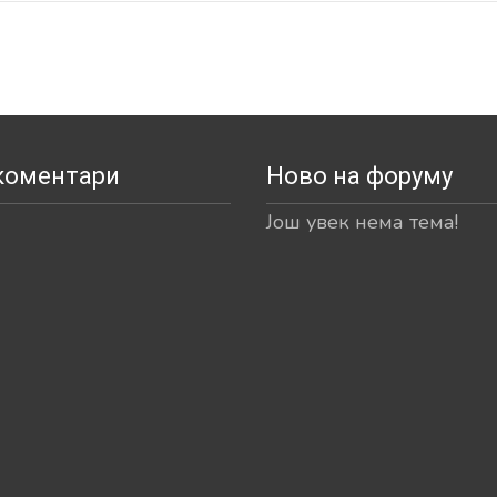
коментари
Ново на форуму
Још увек нема тема!