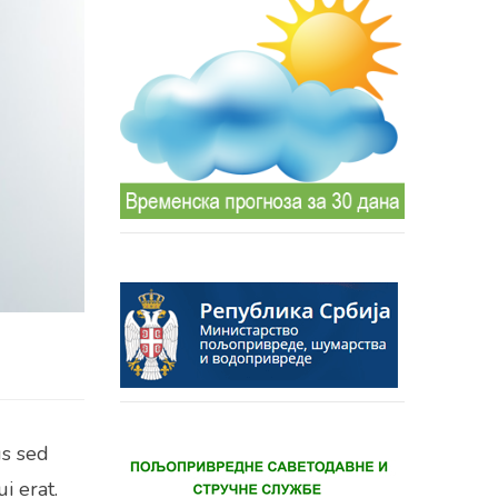
us sed
i erat.