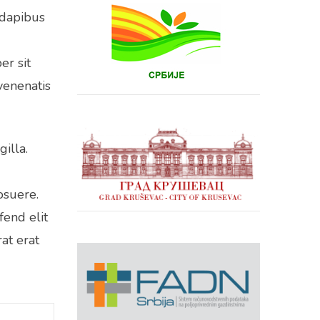
 dapibus
er sit
venenatis
illa.
osuere.
fend elit
at erat