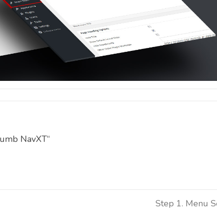
crumb NavXT“
Step 1. Menu 