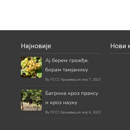
Најновије
Нови 
Ај берем грожђе,
бирам тамјанику
By ПССС Крушевац on апр 7, 2023
Багрина кроз праксу
и кроз науку
By ПССС Крушевац on апр 6, 2023