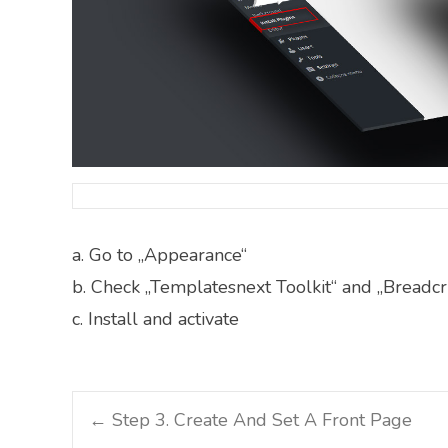
a. Go to „Appearance“
b. Check „Templatesnext Toolkit“ and „Bread
c. Install and activate
Post
←
Step 3. Create And Set A Front Page