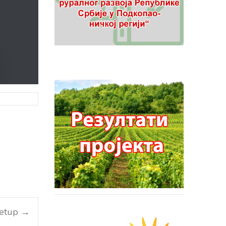
Setup
→